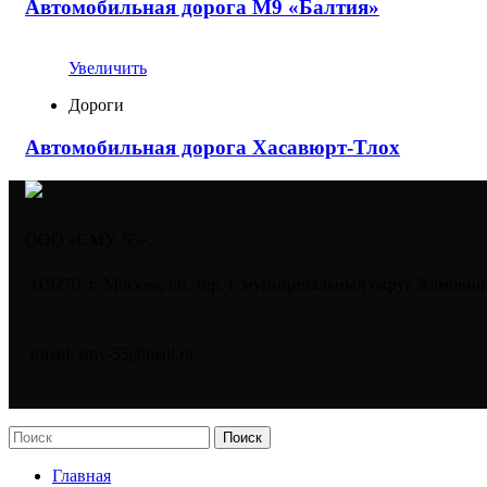
Автомобильная дорога М9 «Балтия»
Увеличить
Дороги
Автомобильная дорога Хасавюрт-Тлох
ООО «СМУ-55».
119270, г. Москва, вн. тер. г. муниципальный округ Хамовник
Email: smy-55@mail.ru
Поиск
Главная