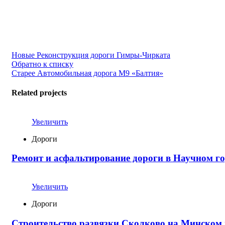
Новые
Реконструкция дороги Гимры-Чирката
Обратно к списку
Старее
Автомобильная дорога М9 «Балтия»
Related projects
Увеличить
Дороги
Ремонт и асфальтирование дороги в Научном г
Увеличить
Дороги
Строительство развязки Сколково на Минском 