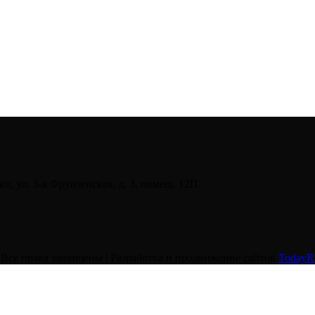
и, ул. 3-я Фрунзенская, д. 3, помещ. 12П
Все права защищены | Разработка и продвижение сайтов
TodayRu