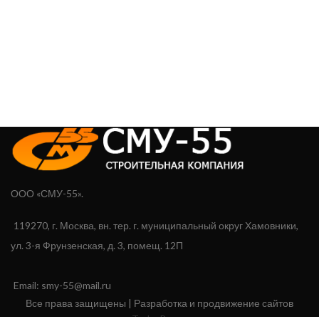
ООО «СМУ-55».
119270, г. Москва, вн. тер. г. муниципальный округ Хамовники,
ул. 3-я Фрунзенская, д. 3, помещ. 12П
Email: smy-55@mail.ru
Все права защищены | Разработка и продвижение сайтов
TodayRus.ru