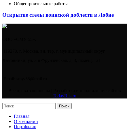
Общестроительные работы
Открытие стелы воинской доблести в Лобне
ООО «СМУ-55».
119270, г. Москва, вн. тер. г. муниципальный округ
Хамовники, ул. 3-я Фрунзенская, д. 3, помещ. 12П
Email: smy-55@mail.ru
Все права защищены | Разработка и продвижение сайтов
TodayRus.ru
Поиск
Главная
О компании
Портфолио